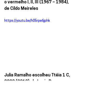
o vermelho I, II, III (1967 – 1984), 
de Cildo Meireles
https://youtu.be/h05rpe6jphk
Julia Ramalho escolheu Ttéia 1 C, 
2002 (2012), de Lygia Pape
https://youtu.be/alwT0lpiUU4