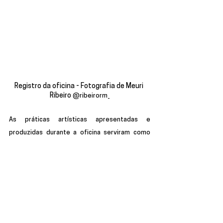
Registro da oficina - Fotografia de Meuri 
Ribeiro 
@ribeirorm_
As práticas artísticas apresentadas e 
produzidas durante a oficina serviram como 
provocação, incentivo e, sobretudo, foram 
exercícios potentes para a autoestima e o 
fortalecimento do vínculo com o próprio 
território onde os jovens convivem. Caminhar 
pelo bairro, coletar os fragmentos de 
texturas, conversar com passantes e entre si, 