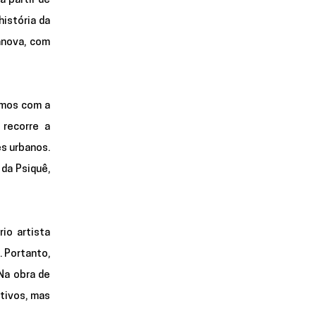
 partir de 
stória da 
, 1793, de Antonio Canova, com 
mos com a 
recorre a 
 urbanos. 
da Psiquê, 
o artista 
 Portanto, 
a obra de 
tivos, mas 