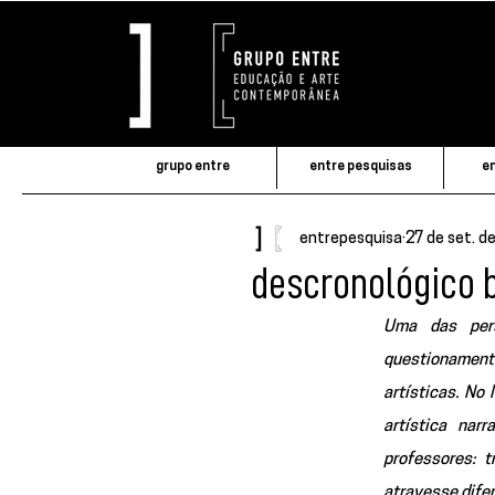
grupo entre
entre pesquisas
en
entrepesquisa
27 de set. d
descronológico b
Uma das pers
questionament
artísticas. No
artística nar
professores: t
atravesse dife