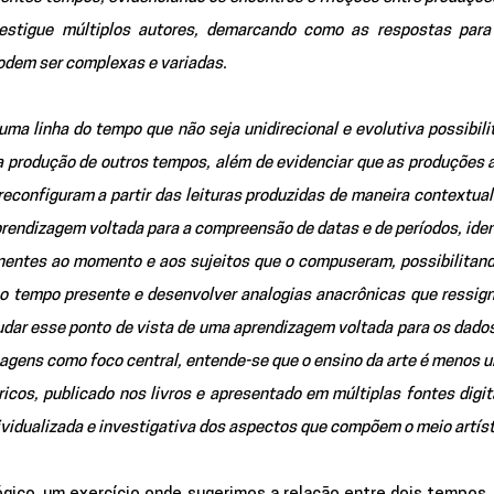
vestigue múltiplos autores, demarcando como as respostas para 
dem ser complexas e variadas.
uma linha do tempo que não seja unidirecional e evolutiva possibilit
a produção de outros tempos, além de evidenciar que as produções ar
econfiguram a partir das leituras produzidas de maneira contextual.
prendizagem voltada para a compreensão de datas e de períodos, iden
nentes ao momento e aos sujeitos que o compuseram, possibilitand
 tempo presente e desenvolver analogias anacrônicas que ressign
dar esse ponto de vista de uma aprendizagem voltada para os dados
magens como foco central, entende-se que o ensino da arte é menos u
icos, publicado nos livros e apresentado em múltiplas fontes digita
ividualizada e investigativa dos aspectos que compõem o meio artíst