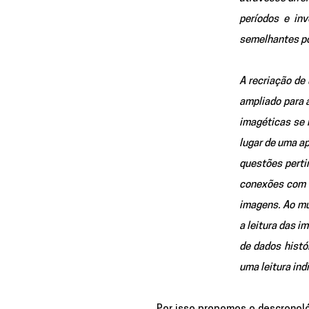
períodos e in
semelhantes po
A recriação de 
ampliado para 
imagéticas se r
lugar de uma a
questões perti
conexões com o
imagens. Ao mu
a leitura das i
de dados histór
uma leitura ind