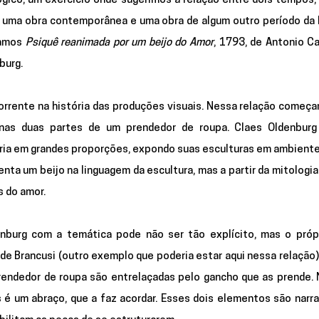
ógico
, um exercício onde sugerimos a relação entre dois tempos, a
ma obra contemporânea e uma obra de algum outro período da hi
tamos
 Psiquê reanimada por um beijo do Amor
burg.
orrente na história das produções visuais. Nessa relação começa
 nas duas partes de um prendedor de roupa. Claes Oldenburg 
ria em grandes proporções, expondo suas esculturas em ambientes
a um beijo na linguagem da escultura, mas a partir da mitologia 
s do amor.
nburg com a temática pode não ser tão explícito, mas o própri
 de Brancusi (outro exemplo que poderia estar aqui nessa relação).
endedor de roupa são entrelaçadas pelo gancho que as prende. N
s é um abraço, que a faz acordar. Esses dois elementos são narra