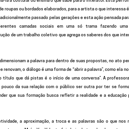
ná-la a costurar ou ensina o que sabe para o interator. Esta perfo
de roupas ou bordados elaborados, para a artista o que interessa é 
tradicionalmente passado pelas gerações e esta ação pensada par
diferentes camadas sociais em uma só trama fazendo uma 
rução de um trabalho coletivo que agrega os saberes dos que int
edimensionam a palavra para dentro de suas propostas, no ato pe
 renovam, o diálogo é uma forma de “abrir a palavra”, como ela no
título que dá pistas é o início de uma conversa”. A professora,
pouco da sua relação com o público ser outra por ter se form
nder que sua formação busca refletir a realidade e a educação p
etividade, a aproximação, a troca e as palavras são o que nos 