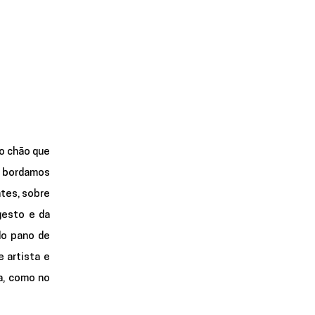
o chão que 
o bordamos 
tes, sobre 
esto e da 
palavra para celebrar o elemento nos que mantêm vivos”, como escreve a artista. A extensão do pano de 
 artista e 
a, como no 