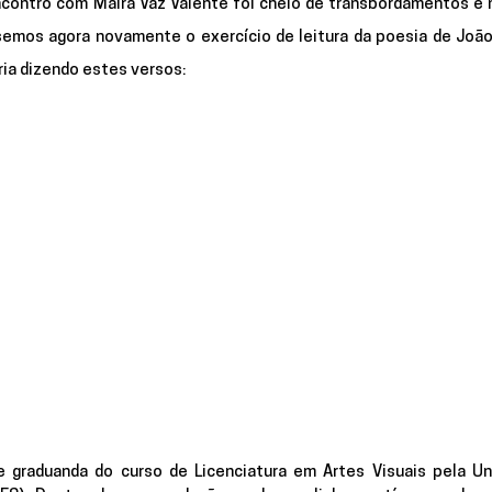
encontro com Maíra Vaz Valente foi cheio de transbordamentos e 
semos agora novamente o exercício de leitura da poesia de João 
ia dizendo estes versos:
 e graduanda do curso de Licenciatura em Artes Visuais pela Uni