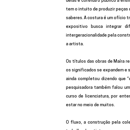
delas e convida o público a ensi
tem o intuito de produzir peças 
saberes. A costura é um ofício 
expositivo busca integrar 
intergeracionalidade pela const
a artista. 
Os títulos das obras de Maíra r
os significados se expandem e se
ainda completou dizendo que “o 
pesquisadora também falou um 
curso de licenciatura, por ente
estar no meio de muitos.
O fluxo, a construção pela col