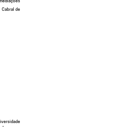
mediações 
Cabral de 
versidade 