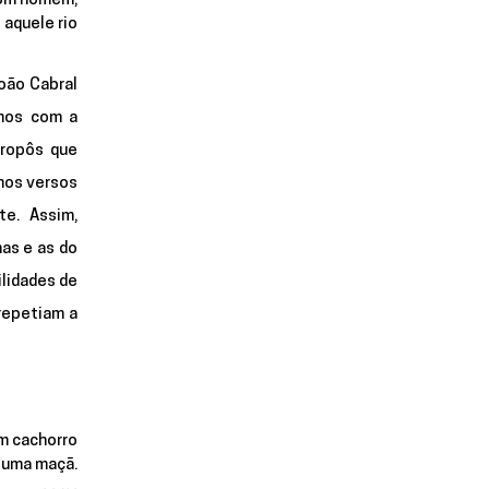
Um homem,
aquele rio
oão Cabral 
mos com a 
ropôs que 
mos versos 
. Assim, 
as e as do 
lidades de 
epetiam a 
m cachorro
 uma maçã.