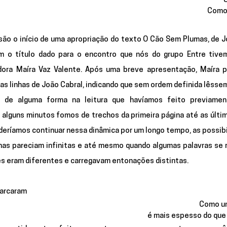
Como 
são o início de uma apropriação do texto O Cão Sem Plumas, de J
m o título dado para o encontro que nós do grupo Entre tive
adora Maíra Vaz Valente. Após uma breve apresentação, Maíra p
s linhas de João Cabral, indicando que sem ordem definida lêsse
de alguma forma na leitura que havíamos feito previamente
alguns minutos fomos de trechos da primeira página até as últim
eríamos continuar nessa dinâmica por um longo tempo, as possibi
nas pareciam infinitas e até mesmo quando algumas palavras se r
zes eram diferentes e carregavam entonações distintas. 
marcaram
Como u
é mais espesso do que