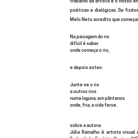
trabalho da artista e o nosso 
poéticas e dialógicas. Se fizés
Melo Neto acredito que começar
Na paisagem do rio
difícil é saber
onde começa o rio;
e depois estes:
Junta-se o rio
a outros rios
numa laguna, em pântanos
onde, fria, a vida ferve.
sobre a autora:
Júlia Ramalho é artista visual