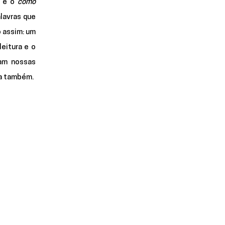
 e o 
como
avras que 
 assim: um 
itura e o 
am nossas 
a também. 