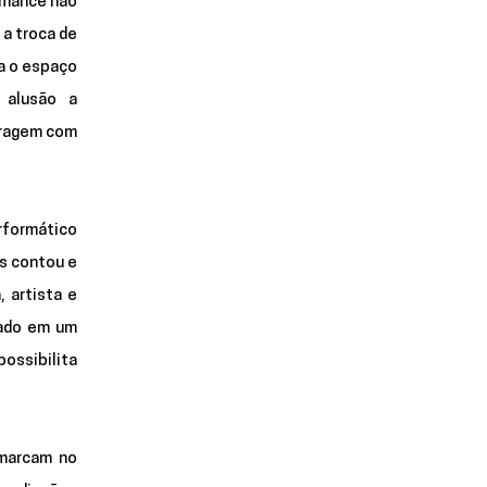
rmance não 
a troca de 
a o espaço 
alusão a 
eragem com 
rformático 
s contou e 
 artista e 
ado em um 
ossibilita 
marcam no 