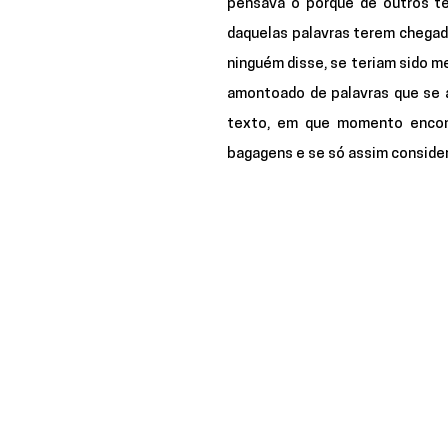
pensava o porquê de outros te
daquelas palavras terem chegad
ninguém disse, se teriam sido m
amontoado de palavras que se ap
texto, em que momento encont
bagagens e se só assim conside