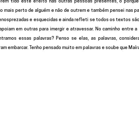
rem tido este efeito nas outras pessoas presentes, o porquê
o mais perto de alguém e não de outrem e também pensei nas pal
enosprezadas e esquecidas e ainda refleti se todos os textos são
oiam em outras para imergir e atravessar. No caminho entre a le
ramos essas palavras? Penso se elas, as palavras, consider
ram embarcar. Tenho pensado muito em palavras e soube que Maír