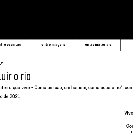
tre escritas
entre imagens
entre materiais
021
uir o rio
entre o que vive - Como um cão, um homem, como aquele rio", com
to de 2021
Vive
Co