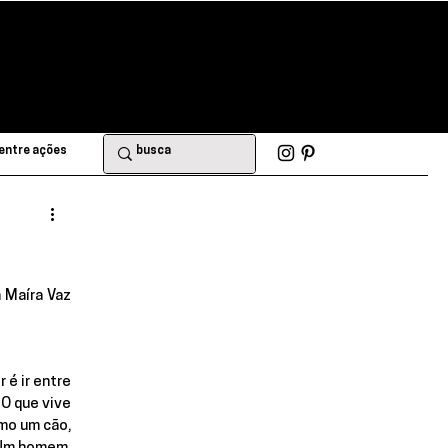
entre ações
 Maíra Vaz 
r é ir entre
O que vive
mo um cão,