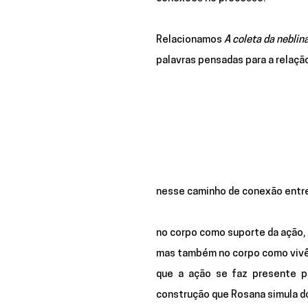
Relacionamos 
A coleta da neblin
palavras pensadas para a relaçã
nesse caminho de conexão entr
no 
corpo
 como suporte da ação, 
mas também no corpo como vivênc
que a 
ação
 se faz presente pe
construção que Rosana simula d