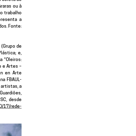
raras ou à 
o trabalho 
resenta a 
s. Fonte: 
 (Grupo de 
stica; e, 
“Oleiros: 
e Artes – 
n en Arte 
 na FBAUL-
rtistas, a 
uardiões, 
SC, desde 
0/17/rede-