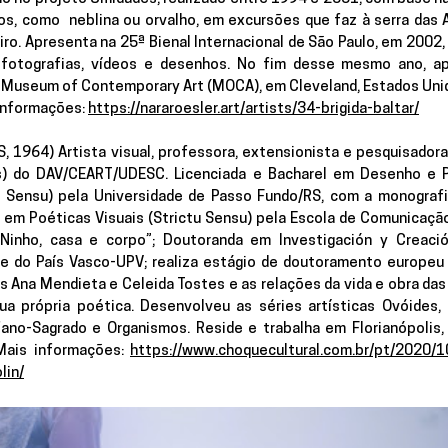
os, como  neblina ou orvalho, em excursões que faz à serra das A
iro. Apresenta na 25ª Bienal Internacional de São Paulo, em 2002, 
fotografias, vídeos e desenhos. No fim desse mesmo ano, ap
 Museum of Contemporary Art (MOCA), em Cleveland, Estados Unido
inf
ormações: 
https://nararoesler.art/artists/34-brigida-baltar/
, 1964) Artista visual, professora, extensionista e pesquisadora
s) do DAV/CEART/UDESC. Licenciada e Bacharel em Desenho e Plá
 Sensu) pela Universidade de Passo Fundo/RS, com a monografia 
em Poéticas Visuais (Strictu Sensu) pela Escola de Comunicação 
Ninho, casa e corpo”; Doutoranda em Investigación y Creació
e do País Vasco-UPV; realiza estágio de doutoramento europeu
s Ana Mendieta e Celeida Tostes e as relações da vida e obra das a
ua própria poética. Desenvolveu as séries artísticas Ovóides, G
fano-Sagrado e Organismos. Reside e trabalha em Florianópolis, 
Mais informa
ções: 
https://www.choquecultural.com.br/pt/2020/1
lin/