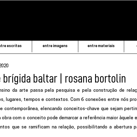
tre escritas
entre imagens
entre materiais
 2020
brígida baltar | rosana bortolin
sino da arte passa pela pesquisa e pela construção de relaç
es, lugares, tempos e contextos. Com 
6 conexões entre
 nós pr
rte contemporânea, elencando conceitos-chave que sejam pertin
a obra com o conceito pode demarcar a referência maior àquele e
tos que se ramificam na relação, possibilitando a abertura pa