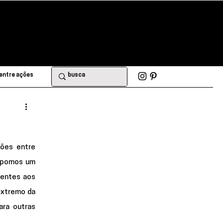
entre ações
ões entre 
opomos um 
entes aos 
xtremo da 
ra outras 