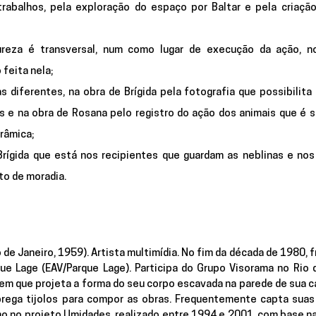
trabalhos, pela exploração do espaço por Baltar e pela criação
ureza
 é transversal, num como lugar de execução da ação, no
feita nela;
s diferentes, na obra de Brígida pela fotografia que possibilita r
 e na obra de Rosana pelo registro do ação dos animais que é si
râmica;
Brígida que está nos recipientes que guardam as neblinas e nos 
to de moradia.
io de Janeiro, 1959). Artista multimídia. No fim da década de 1980, f
ue Lage (EAV/Parque Lage). Participa do Grupo Visorama no Rio d
 em que projeta a forma do seu corpo escavada na parede de sua ca
mprega tijolos para compor as obras. Frequentemente capta suas
mo no projeto Umidades, realizado entre 1994 e 2001, com base na