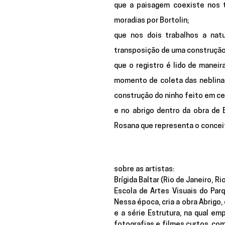
que a 
paisagem
 coexiste nos 
moradias por Bortolin;
que nos dois trabalhos a 
nat
transposição de uma construção 
que o 
registro
 é lido de maneira
momento de coleta das neblinas
construção do ninho feito em ce
e no 
abrigo
 dentro da obra de 
Rosana que representa o concei
sobre as artistas:
Brígida Baltar (Rio de Janeiro, R
Escola de Artes Visuais do Parq
Nessa época, cria a obra Abrigo,
e a série Estrutura, na qual e
fotografias e filmes curtos, co