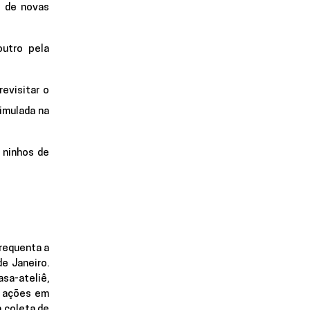
 de novas 
utro pela 
evisitar o 
mulada na 
ninhos de 
requenta a 
e Janeiro. 
sa-ateliê, 
 ações em 
 coleta de 