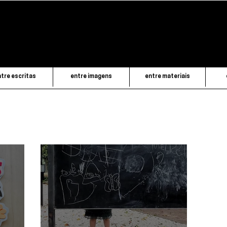
tre escritas
entre imagens
entre materiais