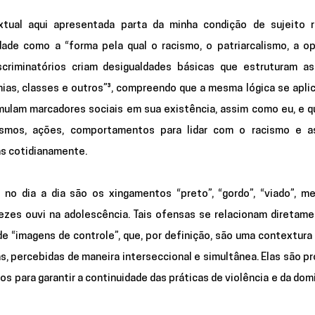
ual aqui apresentada parta da minha condição de sujeito rac
dade como a “forma pela qual o racismo, o patriarcalismo, a op
criminatórios criam desigualdades básicas que estruturam as
tnias, classes e outros”³, compreendo que a mesma lógica se aplic
mulam marcadores sociais em sua existência, assim como eu, e qu
mos, ações, comportamentos para lidar com o racismo e as
as cotidianamente. 
no dia a dia são os xingamentos “preto”, “gordo”, “viado”, me
ezes ouvi na adolescência. Tais ofensas se relacionam diretame
 de “imagens de controle”, que, por definição, são uma contextura 
s, percebidas de maneira interseccional e simultânea. Elas são pr
s para garantir a continuidade das práticas de violência e da dom