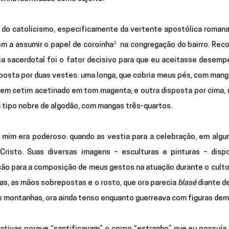
 do catolicismo, especificamente da vertente apostólica romana,
m a assumir o papel de coroinha
² 
 na congregação do bairro. Rec
ia sacerdotal foi o fator decisivo para que eu aceitasse desemp
posta por duas vestes: uma longa, que cobria meus pés, com mang
 em cetim acetinado em tom magenta; e outra disposta por cima, m
 tipo nobre de algodão, com mangas três-quartos.
 mim era poderoso: quando as vestia para a celebração, em algum
risto. Suas diversas imagens – esculturas e pinturas – dispo
ão para a composição de meus gestos na atuação durante o culto.
as, as mãos sobrepostas e o rosto, que ora parecia 
blasé
 diante de
s montanhas, ora ainda tenso enquanto guerreava com figuras dem