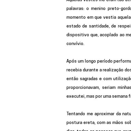
Aquelas vestes me eram tão atra
palavras: o menino preto-gord
momento em que vestia aquela r
estado de santidade, de respei
dispositivo que, acoplado ao me
convívio. 
Após um longo período performa
recebia durante a realização dos
então sagradas e com utilizaçã
proporcionavam, seriam minha
executei, mas por uma semana fr
Tentando me aproximar da natu
postura ereta, com as mãos sob