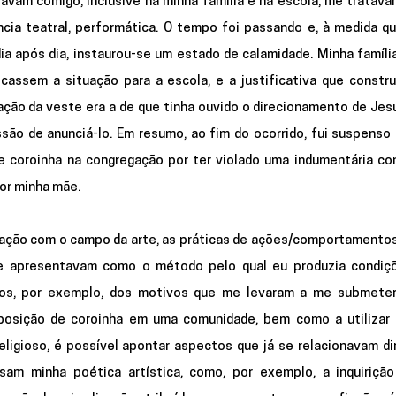
avam comigo, inclusive na minha família e na escola, me tratava
ia teatral, performática. O tempo foi passando e, à medida qu
a após dia, instaurou-se um estado de calamidade. Minha família 
assem a situação para a escola, e a justificativa que construí
ação da veste era a de que tinha ouvido o direcionamento de Jes
são de anunciá-lo. Em resumo, ao fim do ocorrido, fui suspenso 
de coroinha na congregação por ter violado uma indumentária con
por minha mãe. 
ção com o campo da arte, as práticas de ações/comportamentos 
se apresentavam como o método pelo qual eu produzia condiçõ
mos, por exemplo, dos motivos que me levaram a me submeter 
a posição de coroinha em uma comunidade, bem como a utilizar 
eligioso, é possível apontar aspectos que já se relacionavam di
am minha poética artística, como, por exemplo, a inquirição