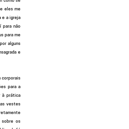
m como se 
e eles me 
e a igreja 
 para não 
us para me 
por alguns 
sagrada e 
corporais 
es para a 
à prática 
as vestes 
retamente 
 sobre os 