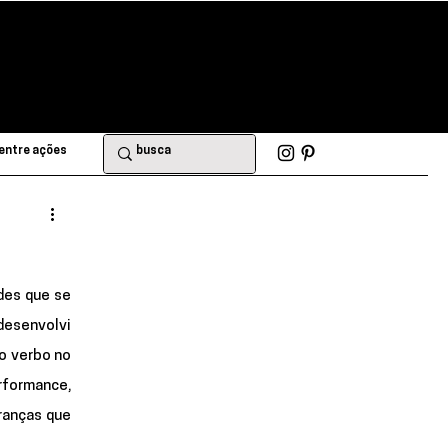
entre ações
es que se 
esenvolvi 
 verbo no 
formance, 
anças que 