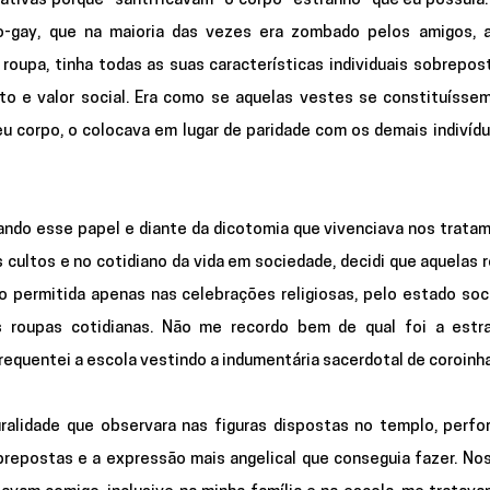
tivas porque “santificavam” o corpo “estranho” que eu possuía. 
o-gay, que na maioria das vezes era zombado pelos amigos, a 
oupa, tinha todas as suas características individuais sobrepost
to e valor social. Era como se aquelas vestes se constituísse
u corpo, o colocava em lugar de paridade com os demais indivídu
ndo esse papel e diante da dicotomia que vivenciava nos tratam
 cultos e no cotidiano da vida em sociedade, decidi que aquelas r
o permitida apenas nas celebrações religiosas, pelo estado soci
s roupas cotidianas. Não me recordo bem de qual foi a estra
equentei a escola vestindo a indumentária sacerdotal de coroinha
ralidade que observara nas figuras dispostas no templo, perfo
repostas e a expressão mais angelical que conseguia fazer. Nos 