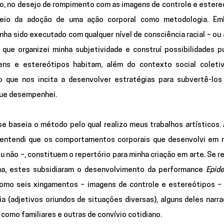
do, no desejo de rompimento com as imagens de controle e estere
meio da adoção de uma ação corporal como metodologia. Emb
a sido executado com qualquer nível de consciência racial – ou ar
 que organizei minha subjetividade e construí possibilidades pu
ens e estereótipos habitam, além do contexto social coletiv
o que nos incita a desenvolver estratégias para subvertê-los
que desempenhei.
 baseia o método pelo qual realizo meus trabalhos artísticos. A
entendi que os comportamentos corporais que desenvolvi em r
ou não –, constituem o repertório para minha criação em arte. Se 
a, estes subsidiaram o desenvolvimento da performance 
Epide
etomo seis xingamentos – imagens de controle e estereótipos – 
a (adjetivos oriundos de situações diversas), alguns deles narra
como familiares e outras de convívio cotidiano. 