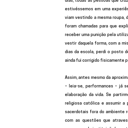
dias, todas as pessoas que cruz
estivéssemos em uma experiênc
viam vestindo a mesma roupa, di
foram chamadas para que explic
receber uma punição pela utiliz
vestir daquela forma, com a mis
dias da escola, perdi o posto 
ainda fui corrigido fisicamente 
Assim, antes mesmo da aproxima
– leia-se, performances – já 
elaboração da vida. Se partir
religiosa católica e assumir 
sacerdotais fora do ambiente r
com as questões que atravess