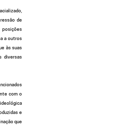
ializado, 
ressão de 
 posições 
a a outros 
e às suas 
 diversas 
ncionados 
nte com o 
ideológica 
oduzidas e 
inação que 