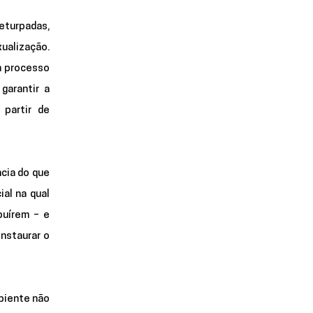
turpadas, 
alização. 
 processo 
arantir a 
partir de 
ia do que 
l na qual 
uírem – e 
staurar o 
biente não 