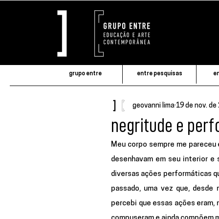
grupo entre
entre pesquisas
en
geovanni lima
19 de nov. de
negritude e perf
Meu corpo sempre me pareceu es
desenhavam em seu interior e s
diversas ações performáticas qu
passado, uma vez que, desde 
percebi que essas ações eram, n
compuseram e ainda compõem mi