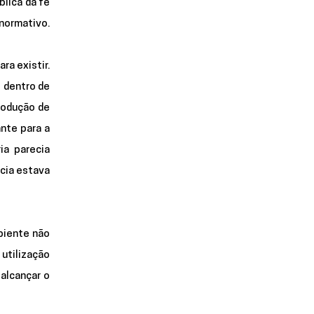
lica da fé 
católica apostólica romana, em uma tentativa de aproximação do padrão social cis-branco-heteronormativo. 
a existir. 
 dentro de 
rodução de 
nte para a 
a parecia 
ia estava 
iente não 
utilização 
lcançar o 