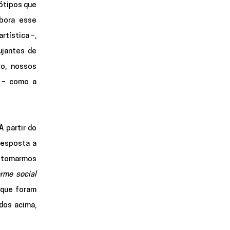
ótipos que 
ora esse 
tística –, 
jantes de 
o, nossos 
 – como a 
 partir do 
esposta a 
retomarmos 
rme social
que foram 
dos acima, 