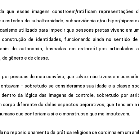
da que essas imagens constroem/ratificam representações de
 estados de subalternidade, subserviência e/ou hiper/hipossexu
anismo utilizado para impedir que pessoas pretas vivenciem um
 construção de identidades, funcionando ainda no sentido de g
reais de autonomia, baseadas em estereótipos articulados a 
, de gênero e de classe. 
 por pessoas de meu convívio, que talvez não tivessem consciênc
sentavam – sobretudo se consideramos sua idade e a classe socia
dentro da lógica das imagens de controle, sobretudo por atrib
corpo diferente do delas aspectos pejorativos, que tendiam a in
humano que conferiam a si e o monstruoso que me imputavam. 
a no reposicionamento da prática religiosa de coroinha em um am