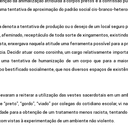
nção da animalização atribuída a corpos pretos e a confissão púb
 denota a tentativa de produção ou o desejo de um local seguro par
, afeminado, receptáculo de toda sorte de xingamentos, existindo
sta, enxergava naquela atitude uma ferramenta possível para a p
ia. Decidir atuar como coroinha, um cargo relativamente importa
ra uma tentativa de humanização de um corpo que para a maiori
o bestificado socialmente, que nos diversos espaços de existênc
evaram a reiterar a utilização das vestes sacerdotais em um amb
“preto”, “gordo”, “viado” por colegas do cotidiano escolar, vi na 
dade para a obtenção de um tratamento menos racista, tentando a
com vistas à experimentação de um ambiente não violento. 