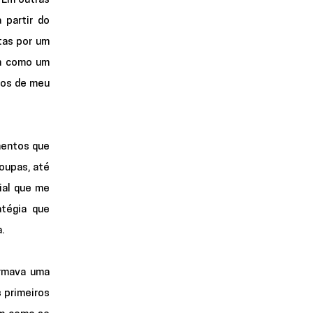
Em outras 
partir do 
as por um 
m como um 
os de meu 
entos que 
oupas, até 
al que me 
tégia que 
. 
rmava uma 
primeiros 