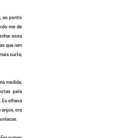
 ao ponto 
ordo-me de 
enhar essa 
as que iam 
ais curta, 
a medida, 
stas pela 
 Eu olhava 
 anjos, ora 
oníacas. 