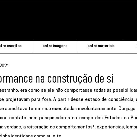
tre escritas
entre imagens
entre materiais
 2021
ormance na construção de si
tranho: era como se ele não comportasse todas as possibilidad
e projetavam para fora. A partir desse estado de consciência, d
e acreditava terem sido executadas involuntariamente. Conjugo o
meu contato com pesquisadores do campo dos Estudos da Per
a verdade, a reiteração de comportamentos¹, experiências, lembr
nha identidade como sujeito.