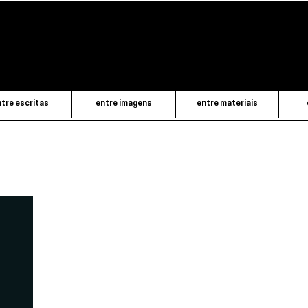
tre escritas
entre imagens
entre materiais